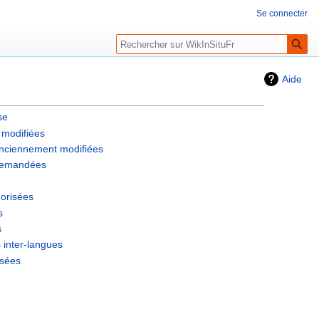
Se connecter
Rechercher
Aide
se
 modifiées
anciennement modifiées
 demandées
orisées
s
s
 inter-langues
ssées