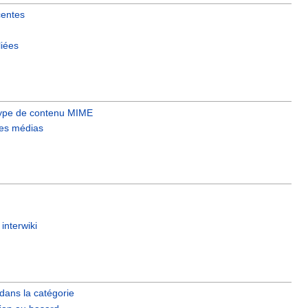
centes
liées
type de contenu MIME
 les médias
interwiki
dans la catégorie