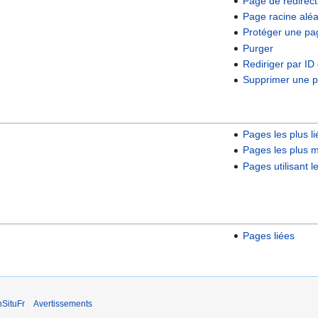
Page de redirect
Page racine aléa
Protéger une pa
Purger
Rediriger par ID 
Supprimer une 
Pages les plus l
Pages les plus m
Pages utilisant l
Pages liées
nSituFr
Avertissements