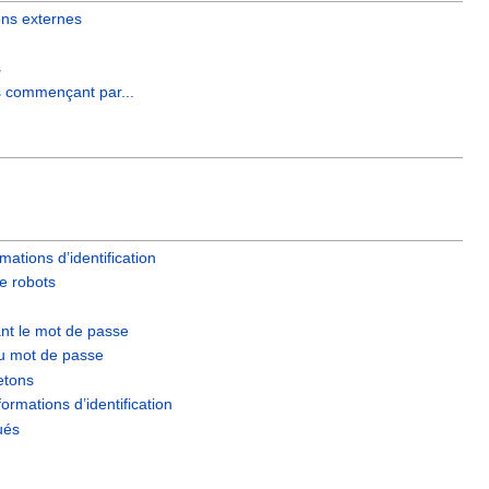
ens externes
s
s commençant par...
rmations d’identification
e robots
nt le mot de passe
 du mot de passe
jetons
ormations d’identification
ués