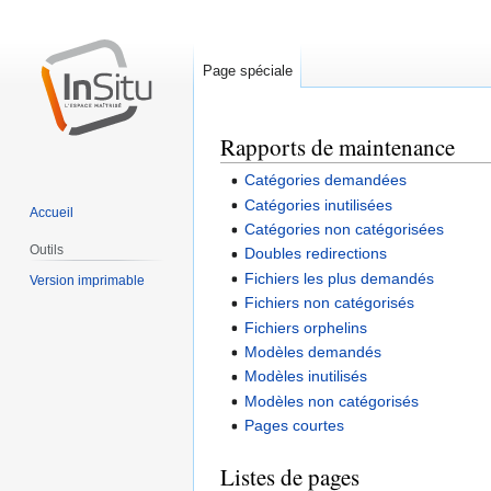
Page spéciale
Rapports de maintenance
Aller
Aller
à
à
Catégories demandées
la
la
Catégories inutilisées
Accueil
navigation
recherche
Catégories non catégorisées
Outils
Doubles redirections
Fichiers les plus demandés
Version imprimable
Fichiers non catégorisés
Fichiers orphelins
Modèles demandés
Modèles inutilisés
Modèles non catégorisés
Pages courtes
Listes de pages