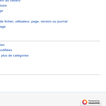
ion au hasard
toire
ge
de fichier, utilisateur, page, version ou journal
page
iées
odifiées
e plus de catégories